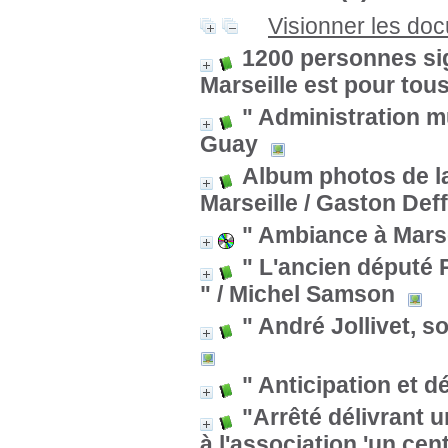
Visionner les do
1200 personnes sign
Marseille est pour tous
" Administration m
Guay
Album photos de la v
Marseille
/ Gaston Deff
" Ambiance à Marse
" L'ancien député 
"
/ Michel Samson
" André Jollivet, so
" Anticipation et 
"Arrêté délivrant
à l'association 'un cent