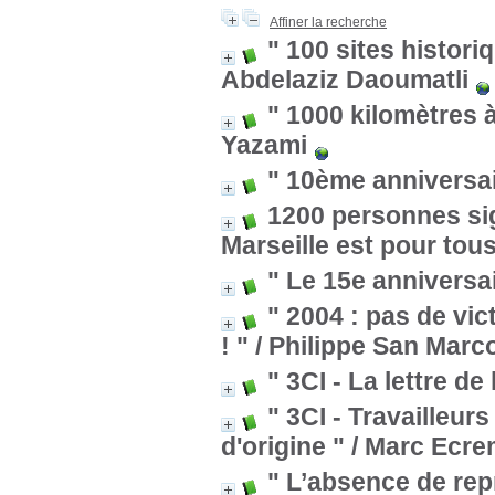
Affiner la recherche
" 100 sites histor
Abdelaziz Daoumatli
" 1000 kilomètres 
Yazami
" 10ème anniversai
1200 personnes sign
Marseille est pour tous
" Le 15e anniversai
" 2004 : pas de vi
! "
/ Philippe San Marc
" 3CI - La lettre de
" 3CI - Travailleur
d'origine "
/ Marc Ecre
" L’absence de rep