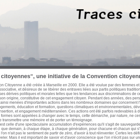
 trois dernières décennies, des Marseillaises et des Marseillais n’ont cessé d’œuvre
cette période les ont conduit à concentrer leurs efforts sur les enjeux d’une ville-po
on et d’une économie mondialisée. Habitat, urbanisme, transports, formation pro
tion et culture, ont ainsi fait l’objet de réflexions, de propositions et d’actions à l
litique de ces engagements a été diverse, de nature électorale ou pas. Avant que
eurs traces, il est apparu urgent d'en collecter la mémoire écrite et audiovisuelle et
ur notre passé récent pour ouvrir de nouvelles pistes à l'action citoyenne. Cette ba
itoyenne. Sont actuellement proposés au chercheur, historien, politologue, cinéas
es actions que j’ai pu mener avec celles d'autres acteurs qui m’ont accompagné et q
en commun d'un engagement résolument optimiste, intègre et tourné vers le bien
nauté Urbaine Marseille-Provence-Métropole - Elu de Marseille de 1983 à aujou
iller régional de la Région Provence-Alpes-Côte d’Azur de 1981 à 1986 Secrétaire
également, auteur, essayiste et enseignant
citoyennes", une initiative de la Convention citoyen
n Citoyenne a été créée à Marseille en 2000. Elle a été voulue par des femmes et
sociative, et désireux de se libérer des entraves liées aux partis politiques traditi
s dérives politiques et morales telles que les tendances aux discriminations de c
 son origine, constitutive de cet engagement citoyen. Pendant des années, des pe
 ainsi menées d'importantes actions dans les nombreux domaines qui concernent l'a
logements, éducation et formation, questions climatiques et environnementales, dé
insertion, et engagement méditerranéen. Ces actions ont été parfois redevables à d
formes sont appelées à changer avec le temps, cette démarche, par nature, ne cess
de transmettre une mémoire et de porter un témoignage.
st celle d'une spectaculaire accumulation d'expériences qu'il s'agit de sauvegarder
fin que demain, à chaque étape, à chaque génération, pour chacune et chacun qui 
'on n'ait pas le sentiment de partir de zéro, d'avoir à tout réinventer. Certes les d
eler. Mais il est important de savoir et d'avoir conscience que l'on n'écrit pas sur 