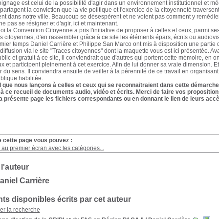
oignage est celui de la possibilité d'agir dans un environnement institutionnel et 
partagent la conviction que la vie politique et l'exercice de la citoyenneté traverse
nt dans notre ville. Beaucoup se désespèrent et ne voient pas comment y remédier. I
e pas se résigner et d'agir, ici et maintenant.
oi la Convention Citoyenne a pris l'initiative de proposer à celles et ceux, parmi s
es citoyennes, d'en rassembler grâce à ce site les éléments épars, écrits ou audiovisu
ier temps Daniel Carrière et Philippe San Marco ont mis à disposition une partie d
diffusion via le site "Traces citoyennes" dont la maquette vous est ici présentée. Av
blic et gratuit à ce site, il conviendrait que d'autres qui portent cette mémoire, en 
ux et participent pleinement à cet exercice. Afin de lui donner sa vraie dimension. E
 du sens. Il conviendra ensuite de veiller à la pérennité de ce travail en organisant
ublique habilitée.
l que nous lançons à celles et ceux qui se reconnaitraient dans cette démarche 
 à ce recueil de documents audio, vidéo et écrits. Merci de faire vos propositi
a présente page les fichiers correspondants ou en donnant le lien de leurs accè
e cette page vous pouvez :
au premier écran avec les catégories...
 l'auteur
aniel Carrière
s disponibles écrits par cet auteur
ner la recherche