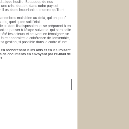
médiatique hostile. Beaucoup de nos
nt une crise durable dans notre pays et
l est donc important de montrer qu'il est
es membres mais bien au-delà, qui ont porté
els, quel qu'en soit l'état.
e ce dont ils disposaient et se préparent à en
ant de passer à l'étape suivante, qui sera celle
ont été les acteurs et peuvent en témoigner, se
t faire apparaitre la cohérence de l'ensemble,
 sa gestion, si possible dans le cadre d'une
en recherchant leurs avis et en les invitant
ons de documents en envoyant par l’e-mail de
s.