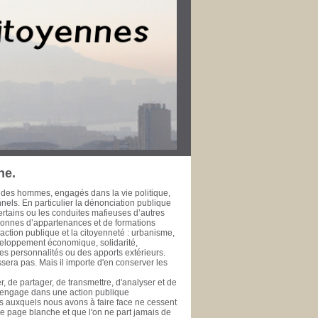
r dans leur ville pour le bien public. Les
rt de la Méditerranée à l’heure de la
fessionnelle, développement économique et
’échelle métropolitaine et méditerranéenne. La
 l’épreuve du temps ne fasse à jamais
 de la rendre accessible à ceux qui se
se de données est une initiative de la
te, ou simple citoyen, des documents publics
ui se prêtent ou se prêteront à l'exercice de
 public. PHILIPPE SAN MARCO Vice-Président
rd’hui Député des Bouches du Rhône de 1981
 général de la Ville de Marseille de 1978 à
ne.
 des hommes, engagés dans la vie politique,
onnels. En particulier la dénonciation publique
ertains ou les conduites mafieuses d’autres
rsonnes d’appartenances et de formations
ction publique et la citoyenneté : urbanisme,
veloppement économique, solidarité,
es personnalités ou des apports extérieurs.
era pas. Mais il importe d'en conserver les
, de partager, de transmettre, d'analyser et de
s'engage dans une action publique
éfis auxquels nous avons à faire face ne cessent
une page blanche et que l'on ne part jamais de