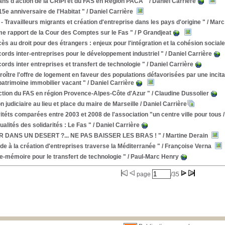
ans d'action de la CRIPI et du FAS en Région PACA "
/ Daniel Carrière
15e anniversaire de l'Habitat "
/ Daniel Carrière
 - Travailleurs migrants et création d'entreprise dans les pays d'origine "
/ Marc
e rapport de la Cour des Comptes sur le Fas "
/ P Grandjeat
ès au droit pour des étrangers : enjeux pour l'intégration et la cohésion sociale
ords inter-entreprises pour le développement industriel "
/ Daniel Carrière
ords inter entreprises et transfert de technologie "
/ Daniel Carrière
oître l'offre de logement en faveur des populations défavorisées par une incitat
atrimoine immobilier vacant "
/ Daniel Carrière
ction du FAS en région Provence-Alpes-Côte d'Azur "
/ Claudine Dussolier
n judiciaire au lieu et place du maire de Marseille
/ Daniel Carrière
itéts comparées entre 2003 et 2008 de l'association "un centre ville pour tous
/
ualités des solidarités : Le Fas "
/ Daniel Carrière
R DANS UN DESERT ?... NE PAS BAISSER LES BRAS ! "
/ Martine Derain
ide à la création d'entreprises traverse la Méditerranée "
/ Françoise Verna
e-mémoire pour le transfert de technologie "
/ Paul-Marc Henry
page
/35