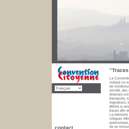
Au cours des
priorités de 
décolonisati
social, éduca
dimension po
disparaître l
pencheront s
Convention C
concernant d
cette mise 
de la Commu
à 1993 Conse
1981 Il est 
"Traces 
La Conventio
civique ou as
de nombreuse
ont été, dès
diverses ont
transports, 
migrations, 
Même si ses 
traces afin 
La mémoire e
critiquer. A
quelconque, l
de se renouv