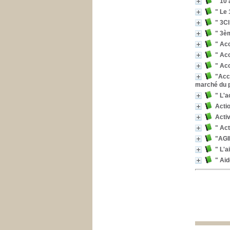
" 10 
" Le 
" 3CI
" 3èm
" Acc
" Acc
" Acc
"Accr
marché du p
" L'a
Actio
Activ
" Act
"AGI
" L'a
" Aid