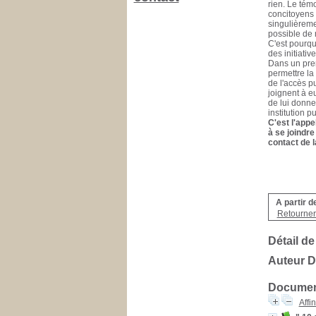
rien. Le tém
concitoyens 
singulièreme
possible de n
C'est pourqu
des initiativ
Dans un prem
permettre la 
de l'accès pu
joignent à e
de lui donner
institution p
C'est l'appe
à se joindre
contact de l
A partir d
Retourner 
Détail de
Auteur D
Document
Affi