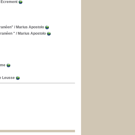
 Ecrement
rranéen"
/ Marius Apostolo
rranéen "
/ Marius Apostolo
ime
de Leusse