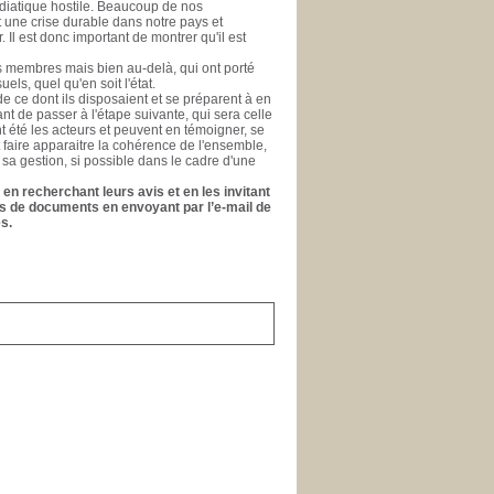
médiatique hostile. Beaucoup de nos
nt une crise durable dans notre pays et
l est donc important de montrer qu'il est
es membres mais bien au-delà, qui ont porté
els, quel qu'en soit l'état.
e ce dont ils disposaient et se préparent à en
ant de passer à l'étape suivante, qui sera celle
ont été les acteurs et peuvent en témoigner, se
t faire apparaitre la cohérence de l'ensemble,
 sa gestion, si possible dans le cadre d'une
en recherchant leurs avis et en les invitant
ons de documents en envoyant par l’e-mail de
s.