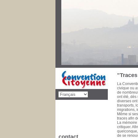
Au cours des
priorités de 
décolonisati
social, éduca
dimension po
disparaître l
pencheront s
Convention C
concernant d
cette mise 
de la Commu
à 1993 Conse
1981 Il est 
"Traces 
La Conventio
civique ou as
de nombreuse
ont été, dès
diverses ont
transports, 
migrations, 
Même si ses 
traces afin 
La mémoire e
critiquer. A
quelconque, l
de se renouv