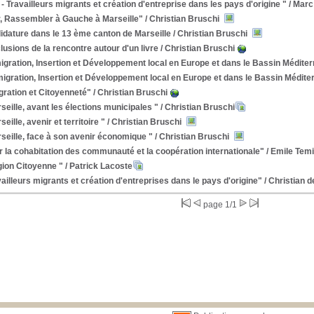
 - Travailleurs migrants et création d'entreprise dans les pays d'origine "
/ Marc
r, Rassembler à Gauche à Marseille"
/ Christian Bruschi
idature dans le 13 ème canton de Marseille
/ Christian Bruschi
usions de la rencontre autour d'un livre
/ Christian Bruschi
gration, Insertion et Développement local en Europe et dans le Bassin Médite
igration, Insertion et Développement local en Europe et dans le Bassin Médite
gration et Citoyenneté"
/ Christian Bruschi
seille, avant les élections municipales "
/ Christian Bruschi
seille, avenir et territoire "
/ Christian Bruschi
seille, face à son avenir économique "
/ Christian Bruschi
 la cohabitation des communauté et la coopération internationale"
/ Emile Tem
gion Citoyenne "
/ Patrick Lacoste
ailleurs migrants et création d'entreprises dans le pays d'origine"
/ Christian 
page 1/1