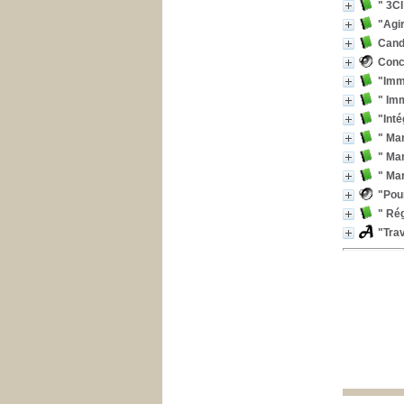
" 3CI
"Agi
Cand
Concl
"Immi
" Imm
"Inté
" Mar
" Mar
" Mar
"Pour
" Ré
"Trav