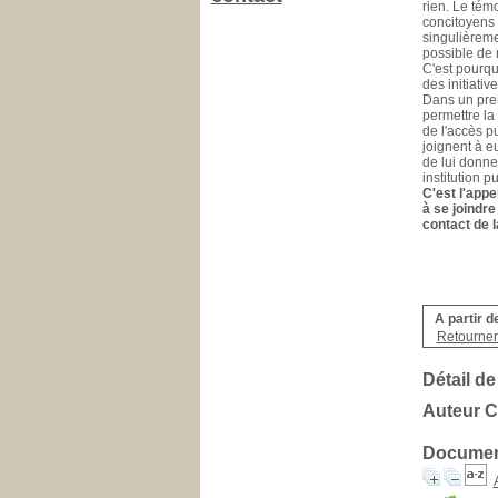
rien. Le tém
concitoyens 
singulièreme
possible de n
C'est pourqu
des initiativ
Dans un prem
permettre la 
de l'accès pu
joignent à e
de lui donner
institution p
C'est l'appe
à se joindre
contact de l
A partir d
Retourner 
Détail de
Auteur C
Document