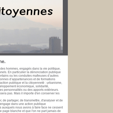
r dans leur ville pour le bien public. Les
rt de la Méditerranée à l’heure de la
fessionnelle, développement économique et
’échelle métropolitaine et méditerranéenne. La
 l’épreuve du temps ne fasse à jamais
 de la rendre accessible à ceux qui se
se de données est une initiative de la
te, ou simple citoyen, des documents publics
ui se prêtent ou se prêteront à l'exercice de
 public. PHILIPPE SAN MARCO Vice-Président
rd’hui Député des Bouches du Rhône de 1981
 général de la Ville de Marseille de 1978 à
ne.
 des hommes, engagés dans la vie politique,
onnels. En particulier la dénonciation publique
ertains ou les conduites mafieuses d’autres
rsonnes d’appartenances et de formations
ction publique et la citoyenneté : urbanisme,
veloppement économique, solidarité,
es personnalités ou des apports extérieurs.
era pas. Mais il importe d'en conserver les
, de partager, de transmettre, d'analyser et de
s'engage dans une action publique
éfis auxquels nous avons à faire face ne cessent
une page blanche et que l'on ne part jamais de