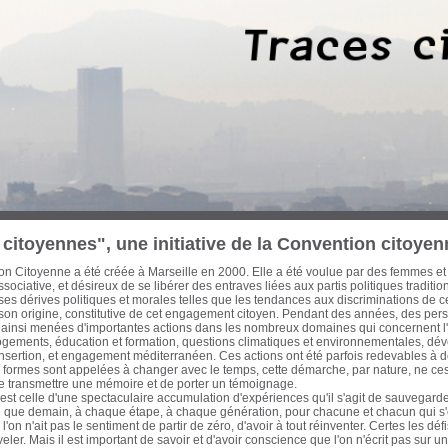
 trois dernières décennies, des Marseillaises et des Marseillais n’ont cessé d’œuvre
cette période les ont conduit à concentrer leurs efforts sur les enjeux d’une ville-po
on et d’une économie mondialisée. Habitat, urbanisme, transports, formation pro
tion et culture, ont ainsi fait l’objet de réflexions, de propositions et d’actions à l
litique de ces engagements a été diverse, de nature électorale ou pas. Avant que
eurs traces, il est apparu urgent d'en collecter la mémoire écrite et audiovisuelle et
ur notre passé récent pour ouvrir de nouvelles pistes à l'action citoyenne. Cette ba
itoyenne. Sont actuellement proposés au chercheur, historien, politologue, cinéas
es actions que j’ai pu mener avec celles d'autres acteurs qui m’ont accompagné et q
en commun d'un engagement résolument optimiste, intègre et tourné vers le bien
nauté Urbaine Marseille-Provence-Métropole - Elu de Marseille de 1983 à aujou
iller régional de la Région Provence-Alpes-Côte d’Azur de 1981 à 1986 Secrétaire
également, auteur, essayiste et enseignant
citoyennes", une initiative de la Convention citoyen
n Citoyenne a été créée à Marseille en 2000. Elle a été voulue par des femmes et
sociative, et désireux de se libérer des entraves liées aux partis politiques traditi
s dérives politiques et morales telles que les tendances aux discriminations de c
 son origine, constitutive de cet engagement citoyen. Pendant des années, des pe
 ainsi menées d'importantes actions dans les nombreux domaines qui concernent l'a
logements, éducation et formation, questions climatiques et environnementales, dé
insertion, et engagement méditerranéen. Ces actions ont été parfois redevables à d
formes sont appelées à changer avec le temps, cette démarche, par nature, ne cess
de transmettre une mémoire et de porter un témoignage.
st celle d'une spectaculaire accumulation d'expériences qu'il s'agit de sauvegarder
fin que demain, à chaque étape, à chaque génération, pour chacune et chacun qui 
'on n'ait pas le sentiment de partir de zéro, d'avoir à tout réinventer. Certes les d
eler. Mais il est important de savoir et d'avoir conscience que l'on n'écrit pas sur 