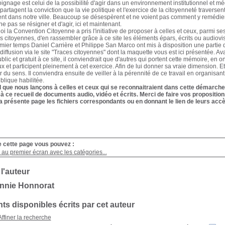
oignage est celui de la possibilité d'agir dans un environnement institutionnel et 
partagent la conviction que la vie politique et l'exercice de la citoyenneté traverse
nt dans notre ville. Beaucoup se désespèrent et ne voient pas comment y remédier. I
e pas se résigner et d'agir, ici et maintenant.
oi la Convention Citoyenne a pris l'initiative de proposer à celles et ceux, parmi s
es citoyennes, d'en rassembler grâce à ce site les éléments épars, écrits ou audiovisu
ier temps Daniel Carrière et Philippe San Marco ont mis à disposition une partie d
diffusion via le site "Traces citoyennes" dont la maquette vous est ici présentée. Av
blic et gratuit à ce site, il conviendrait que d'autres qui portent cette mémoire, en 
ux et participent pleinement à cet exercice. Afin de lui donner sa vraie dimension. E
 du sens. Il conviendra ensuite de veiller à la pérennité de ce travail en organisant
ublique habilitée.
l que nous lançons à celles et ceux qui se reconnaitraient dans cette démarche 
 à ce recueil de documents audio, vidéo et écrits. Merci de faire vos propositi
a présente page les fichiers correspondants ou en donnant le lien de leurs accè
e cette page vous pouvez :
au premier écran avec les catégories...
 l'auteur
nnie Honnorat
s disponibles écrits par cet auteur
Affiner la recherche