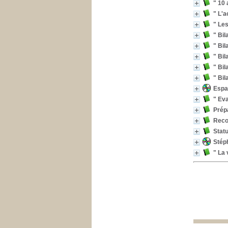
" 10 
" L'a
" Les
" Bil
" Bil
" Bil
" Bil
" Bi
Espac
" Ev
Prépa
Reco
Statu
Stéph
" La 