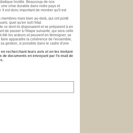
médiatique hostile. Beaucoup de nos
nt une crise durable dans notre pays et
l est donc important de montrer qu'il est
es membres mais bien au-delà, qui ont porté
els, quel qu'en soit l'état.
e ce dont ils disposaient et se préparent à en
ant de passer à l'étape suivante, qui sera celle
ont été les acteurs et peuvent en témoigner, se
t faire apparaitre la cohérence de l'ensemble,
 sa gestion, si possible dans le cadre d'une
en recherchant leurs avis et en les invitant
ons de documents en envoyant par l’e-mail de
s.