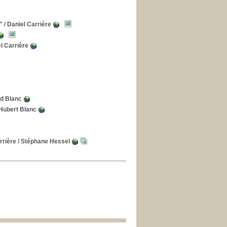
"
/ Daniel Carrière
l Carrière
d Blanc
Hubert Blanc
rrière
/ Stéphane Hessel