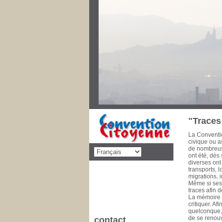
Au cours des
priorités de 
décolonisati
social, éduca
dimension po
disparaître l
pencheront s
Convention C
concernant d
cette mise 
de la Commu
à 1993 Conse
1981 Il est 
"Traces 
La Conventio
civique ou as
de nombreuse
ont été, dès
diverses ont
transports, 
migrations, 
Même si ses 
traces afin 
La mémoire e
critiquer. A
quelconque, l
de se renouv