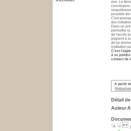
rien. Le tém
concitoyens 
singulièreme
possible de n
C'est pourqu
des initiativ
Dans un prem
permettre la 
de l'accès pu
joignent à e
de lui donner
institution p
C'est l'appe
à se joindre
contact de l
A partir d
Retourner 
Détail de
Auteur A
Document