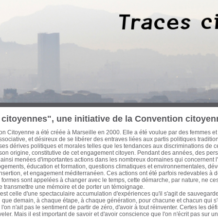
 trois dernières décennies, des Marseillaises et des Marseillais n’ont cessé d’œuvre
cette période les ont conduit à concentrer leurs efforts sur les enjeux d’une ville-po
on et d’une économie mondialisée. Habitat, urbanisme, transports, formation pro
tion et culture, ont ainsi fait l’objet de réflexions, de propositions et d’actions à l
litique de ces engagements a été diverse, de nature électorale ou pas. Avant que
eurs traces, il est apparu urgent d'en collecter la mémoire écrite et audiovisuelle et
ur notre passé récent pour ouvrir de nouvelles pistes à l'action citoyenne. Cette ba
itoyenne. Sont actuellement proposés au chercheur, historien, politologue, cinéas
es actions que j’ai pu mener avec celles d'autres acteurs qui m’ont accompagné et q
en commun d'un engagement résolument optimiste, intègre et tourné vers le bien
nauté Urbaine Marseille-Provence-Métropole - Elu de Marseille de 1983 à aujou
iller régional de la Région Provence-Alpes-Côte d’Azur de 1981 à 1986 Secrétaire
également, auteur, essayiste et enseignant
citoyennes", une initiative de la Convention citoyen
n Citoyenne a été créée à Marseille en 2000. Elle a été voulue par des femmes et
sociative, et désireux de se libérer des entraves liées aux partis politiques traditi
s dérives politiques et morales telles que les tendances aux discriminations de c
 son origine, constitutive de cet engagement citoyen. Pendant des années, des pe
 ainsi menées d'importantes actions dans les nombreux domaines qui concernent l'a
logements, éducation et formation, questions climatiques et environnementales, dé
insertion, et engagement méditerranéen. Ces actions ont été parfois redevables à d
formes sont appelées à changer avec le temps, cette démarche, par nature, ne cess
de transmettre une mémoire et de porter un témoignage.
st celle d'une spectaculaire accumulation d'expériences qu'il s'agit de sauvegarder
fin que demain, à chaque étape, à chaque génération, pour chacune et chacun qui 
'on n'ait pas le sentiment de partir de zéro, d'avoir à tout réinventer. Certes les d
eler. Mais il est important de savoir et d'avoir conscience que l'on n'écrit pas sur 