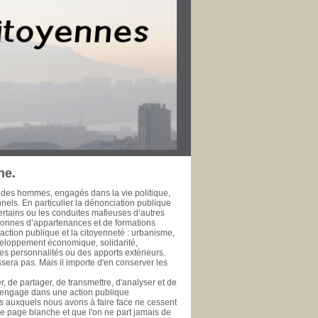
r dans leur ville pour le bien public. Les
rt de la Méditerranée à l’heure de la
fessionnelle, développement économique et
’échelle métropolitaine et méditerranéenne. La
 l’épreuve du temps ne fasse à jamais
 de la rendre accessible à ceux qui se
se de données est une initiative de la
te, ou simple citoyen, des documents publics
ui se prêtent ou se prêteront à l'exercice de
 public. PHILIPPE SAN MARCO Vice-Président
rd’hui Député des Bouches du Rhône de 1981
 général de la Ville de Marseille de 1978 à
ne.
 des hommes, engagés dans la vie politique,
onnels. En particulier la dénonciation publique
ertains ou les conduites mafieuses d’autres
rsonnes d’appartenances et de formations
ction publique et la citoyenneté : urbanisme,
veloppement économique, solidarité,
es personnalités ou des apports extérieurs.
era pas. Mais il importe d'en conserver les
, de partager, de transmettre, d'analyser et de
s'engage dans une action publique
éfis auxquels nous avons à faire face ne cessent
une page blanche et que l'on ne part jamais de