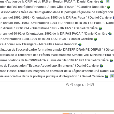
ans d'action de la CRIPI et du FAS en Région PACA "
/ Daniel Carrière
ction du FAS en région Provence-Alpes-Côte d'Azur "
/ Claudine Dussolier
 Associations Nées de l'Immigration dans la politique régionale de l'intégration 
an annuel 1991 -1992 - Orientations 1993 de la DR Fas Paca "
/ Daniel Carrière
an annuel 1992-1993 - Orientations 1994 et Annexes de la DR Fas Paca "
/ Danie
an Annuel 1993/1994 - Orientations 1995 - DR FAS "
/ Daniel Carrière
an annuel 90-91 et Orientations 1992 de la DR FAS PACA "
/ Daniel Carrière
lan-Orientations 1988-1990 de la DR FAS PACA "
/ Daniel Carrière
e Accueil aux Etrangers - Marseille
/ Annie Honnorat
alluation de l'accord cadre formation-emploi DRTEFP-DRANPE-DRFAS "
/ Gérar
ration de la rencontre des Préfets avec Madame Simone Veil, Ministre d'Etat
/ 
mmandations de la CRIPI PACA au vue du bilan 1991/1992
/ Daniel Carrière
ts de l'association "Espace Accueil aux Etrangers"
/ Daniel Carrière
ane Hessel remet les insignes de chevalier de la Légion d’honneur à Daniel Ca
vie associative dans la politique publique d'intégration "
/ Daniel Carrière
page 1/1