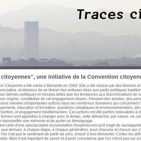
 trois dernières décennies, des Marseillaises et des Marseillais n’ont cessé d’œuvre
cette période les ont conduit à concentrer leurs efforts sur les enjeux d’une ville-po
on et d’une économie mondialisée. Habitat, urbanisme, transports, formation pro
tion et culture, ont ainsi fait l’objet de réflexions, de propositions et d’actions à l
litique de ces engagements a été diverse, de nature électorale ou pas. Avant que
eurs traces, il est apparu urgent d'en collecter la mémoire écrite et audiovisuelle et
ur notre passé récent pour ouvrir de nouvelles pistes à l'action citoyenne. Cette ba
itoyenne. Sont actuellement proposés au chercheur, historien, politologue, cinéas
es actions que j’ai pu mener avec celles d'autres acteurs qui m’ont accompagné et q
en commun d'un engagement résolument optimiste, intègre et tourné vers le bien
nauté Urbaine Marseille-Provence-Métropole - Elu de Marseille de 1983 à aujou
iller régional de la Région Provence-Alpes-Côte d’Azur de 1981 à 1986 Secrétaire
également, auteur, essayiste et enseignant
citoyennes", une initiative de la Convention citoyen
n Citoyenne a été créée à Marseille en 2000. Elle a été voulue par des femmes et
sociative, et désireux de se libérer des entraves liées aux partis politiques traditi
s dérives politiques et morales telles que les tendances aux discriminations de c
 son origine, constitutive de cet engagement citoyen. Pendant des années, des pe
 ainsi menées d'importantes actions dans les nombreux domaines qui concernent l'a
logements, éducation et formation, questions climatiques et environnementales, dé
insertion, et engagement méditerranéen. Ces actions ont été parfois redevables à d
formes sont appelées à changer avec le temps, cette démarche, par nature, ne cess
de transmettre une mémoire et de porter un témoignage.
st celle d'une spectaculaire accumulation d'expériences qu'il s'agit de sauvegarder
fin que demain, à chaque étape, à chaque génération, pour chacune et chacun qui 
'on n'ait pas le sentiment de partir de zéro, d'avoir à tout réinventer. Certes les d
eler. Mais il est important de savoir et d'avoir conscience que l'on n'écrit pas sur 