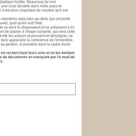
médiatique hostile. Beaucoup de nos
nt une crise durable dans notre pays et
l est donc important de montrer qu'il est
es membres mais bien au-delà, qui ont porté
els, quel qu'en soit l'état.
e ce dont ils disposaient et se préparent à en
ant de passer à l'étape suivante, qui sera celle
ont été les acteurs et peuvent en témoigner, se
t faire apparaitre la cohérence de l'ensemble,
 sa gestion, si possible dans le cadre d'une
en recherchant leurs avis et en les invitant
ons de documents en envoyant par l’e-mail de
s.