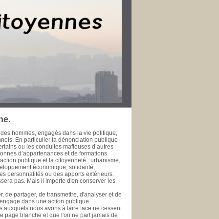
r dans leur ville pour le bien public. Les
rt de la Méditerranée à l’heure de la
fessionnelle, développement économique et
’échelle métropolitaine et méditerranéenne. La
 l’épreuve du temps ne fasse à jamais
 de la rendre accessible à ceux qui se
se de données est une initiative de la
te, ou simple citoyen, des documents publics
ui se prêtent ou se prêteront à l'exercice de
 public. PHILIPPE SAN MARCO Vice-Président
rd’hui Député des Bouches du Rhône de 1981
 général de la Ville de Marseille de 1978 à
ne.
 des hommes, engagés dans la vie politique,
onnels. En particulier la dénonciation publique
ertains ou les conduites mafieuses d’autres
rsonnes d’appartenances et de formations
ction publique et la citoyenneté : urbanisme,
veloppement économique, solidarité,
es personnalités ou des apports extérieurs.
era pas. Mais il importe d'en conserver les
, de partager, de transmettre, d'analyser et de
s'engage dans une action publique
éfis auxquels nous avons à faire face ne cessent
une page blanche et que l'on ne part jamais de