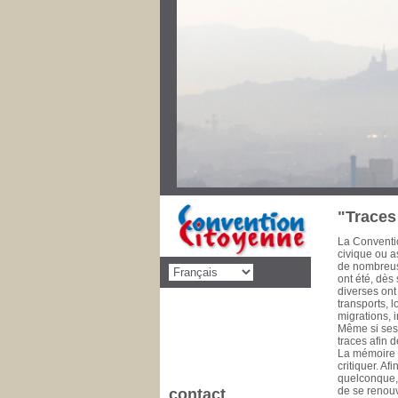
Au cours des
priorités de 
décolonisati
social, éduca
dimension po
disparaître l
pencheront s
Convention C
concernant d
cette mise 
de la Commu
à 1993 Conse
1981 Il est 
"Traces 
La Conventio
civique ou as
de nombreuse
ont été, dès
diverses ont
transports, 
migrations, 
Même si ses 
traces afin 
La mémoire e
critiquer. A
quelconque, l
de se renouv