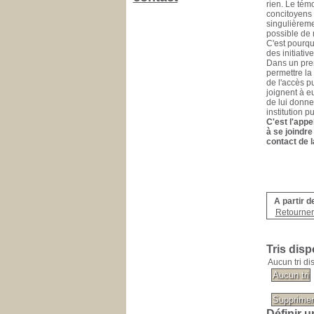
rien. Le tém
concitoyens 
singulièreme
possible de n
C'est pourqu
des initiativ
Dans un prem
permettre la 
de l'accès pu
joignent à e
de lui donner
institution p
C'est l'appe
à se joindre
contact de l
A partir d
Retourner 
Tris disp
Aucun tri di
Définir u