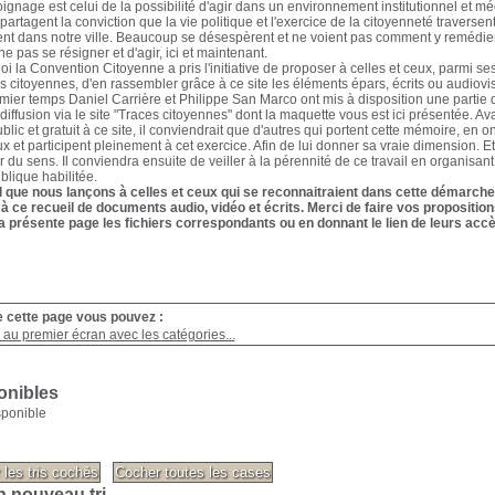
oignage est celui de la possibilité d'agir dans un environnement institutionnel et 
partagent la conviction que la vie politique et l'exercice de la citoyenneté traverse
nt dans notre ville. Beaucoup se désespèrent et ne voient pas comment y remédier. I
e pas se résigner et d'agir, ici et maintenant.
oi la Convention Citoyenne a pris l'initiative de proposer à celles et ceux, parmi s
es citoyennes, d'en rassembler grâce à ce site les éléments épars, écrits ou audiovisu
ier temps Daniel Carrière et Philippe San Marco ont mis à disposition une partie d
diffusion via le site "Traces citoyennes" dont la maquette vous est ici présentée. Av
blic et gratuit à ce site, il conviendrait que d'autres qui portent cette mémoire, en 
ux et participent pleinement à cet exercice. Afin de lui donner sa vraie dimension. E
 du sens. Il conviendra ensuite de veiller à la pérennité de ce travail en organisant
ublique habilitée.
l que nous lançons à celles et ceux qui se reconnaitraient dans cette démarche 
 à ce recueil de documents audio, vidéo et écrits. Merci de faire vos propositi
a présente page les fichiers correspondants ou en donnant le lien de leurs accè
e cette page vous pouvez :
au premier écran avec les catégories...
onibles
sponible
n nouveau tri