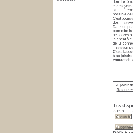
rien. Le tém
concitoyens 
singulièreme
possible de n
C'est pourqu
des initiativ
Dans un prem
permettre la 
de l'accès pu
joignent à e
de lui donner
institution p
C'est l'appe
à se joindre
contact de l
A partir d
Retourner 
Tris disp
Aucun tri di
Définir u