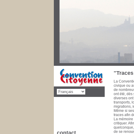
Au cours des
priorités de 
décolonisati
social, éduca
dimension po
disparaître l
pencheront s
Convention C
concernant d
cette mise 
de la Commu
à 1993 Conse
1981 Il est 
"Traces 
La Conventio
civique ou as
de nombreuse
ont été, dès
diverses ont
transports, 
migrations, 
Même si ses 
traces afin 
La mémoire e
critiquer. A
quelconque, l
de se renouv