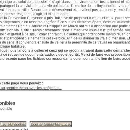
oignage est celui de la possibilité d'agir dans un environnement institutionnel et 
partagent la conviction que la vie politique et l'exercice de la citoyenneté traverse
nt dans notre ville. Beaucoup se désespèrent et ne voient pas comment y remédier. I
e pas se résigner et d'agir, ici et maintenant.
oi la Convention Citoyenne a pris l'initiative de proposer à celles et ceux, parmi s
es citoyennes, d'en rassembler grâce à ce site les éléments épars, écrits ou audiovisu
ier temps Daniel Carrière et Philippe San Marco ont mis à disposition une partie d
diffusion via le site "Traces citoyennes" dont la maquette vous est ici présentée. Av
blic et gratuit à ce site, il conviendrait que d'autres qui portent cette mémoire, en 
ux et participent pleinement à cet exercice. Afin de lui donner sa vraie dimension. E
 du sens. Il conviendra ensuite de veiller à la pérennité de ce travail en organisant
ublique habilitée.
l que nous lançons à celles et ceux qui se reconnaitraient dans cette démarche 
 à ce recueil de documents audio, vidéo et écrits. Merci de faire vos propositi
a présente page les fichiers correspondants ou en donnant le lien de leurs accè
e cette page vous pouvez :
au premier écran avec les catégories...
onibles
sponible
n nouveau tri