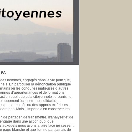
r dans leur ville pour le bien public. Les
rt de la Méditerranée à l’heure de la
fessionnelle, développement économique et
’échelle métropolitaine et méditerranéenne. La
 l’épreuve du temps ne fasse à jamais
 de la rendre accessible à ceux qui se
se de données est une initiative de la
te, ou simple citoyen, des documents publics
ui se prêtent ou se prêteront à l'exercice de
 public. PHILIPPE SAN MARCO Vice-Président
rd’hui Député des Bouches du Rhône de 1981
 général de la Ville de Marseille de 1978 à
ne.
 des hommes, engagés dans la vie politique,
onnels. En particulier la dénonciation publique
ertains ou les conduites mafieuses d’autres
rsonnes d’appartenances et de formations
ction publique et la citoyenneté : urbanisme,
veloppement économique, solidarité,
es personnalités ou des apports extérieurs.
era pas. Mais il importe d'en conserver les
, de partager, de transmettre, d'analyser et de
s'engage dans une action publique
éfis auxquels nous avons à faire face ne cessent
une page blanche et que l'on ne part jamais de