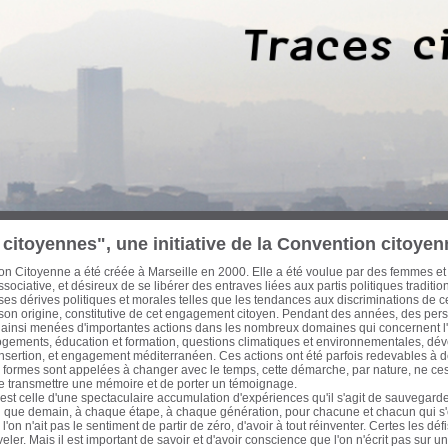
 trois dernières décennies, des Marseillaises et des Marseillais n’ont cessé d’œuvre
cette période les ont conduit à concentrer leurs efforts sur les enjeux d’une ville-po
on et d’une économie mondialisée. Habitat, urbanisme, transports, formation pro
tion et culture, ont ainsi fait l’objet de réflexions, de propositions et d’actions à l
litique de ces engagements a été diverse, de nature électorale ou pas. Avant que
eurs traces, il est apparu urgent d'en collecter la mémoire écrite et audiovisuelle et
ur notre passé récent pour ouvrir de nouvelles pistes à l'action citoyenne. Cette ba
itoyenne. Sont actuellement proposés au chercheur, historien, politologue, cinéas
es actions que j’ai pu mener avec celles d'autres acteurs qui m’ont accompagné et q
en commun d'un engagement résolument optimiste, intègre et tourné vers le bien
nauté Urbaine Marseille-Provence-Métropole - Elu de Marseille de 1983 à aujou
iller régional de la Région Provence-Alpes-Côte d’Azur de 1981 à 1986 Secrétaire
également, auteur, essayiste et enseignant
citoyennes", une initiative de la Convention citoyen
n Citoyenne a été créée à Marseille en 2000. Elle a été voulue par des femmes et
sociative, et désireux de se libérer des entraves liées aux partis politiques traditi
s dérives politiques et morales telles que les tendances aux discriminations de c
 son origine, constitutive de cet engagement citoyen. Pendant des années, des pe
 ainsi menées d'importantes actions dans les nombreux domaines qui concernent l'a
logements, éducation et formation, questions climatiques et environnementales, dé
insertion, et engagement méditerranéen. Ces actions ont été parfois redevables à d
formes sont appelées à changer avec le temps, cette démarche, par nature, ne cess
de transmettre une mémoire et de porter un témoignage.
st celle d'une spectaculaire accumulation d'expériences qu'il s'agit de sauvegarder
fin que demain, à chaque étape, à chaque génération, pour chacune et chacun qui 
'on n'ait pas le sentiment de partir de zéro, d'avoir à tout réinventer. Certes les d
eler. Mais il est important de savoir et d'avoir conscience que l'on n'écrit pas sur 