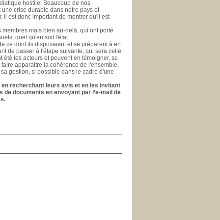
médiatique hostile. Beaucoup de nos
nt une crise durable dans notre pays et
l est donc important de montrer qu'il est
es membres mais bien au-delà, qui ont porté
els, quel qu'en soit l'état.
e ce dont ils disposaient et se préparent à en
ant de passer à l'étape suivante, qui sera celle
ont été les acteurs et peuvent en témoigner, se
t faire apparaitre la cohérence de l'ensemble,
 sa gestion, si possible dans le cadre d'une
en recherchant leurs avis et en les invitant
ons de documents en envoyant par l’e-mail de
s.