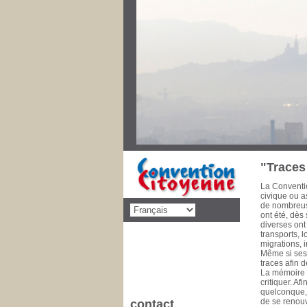
Au cours des
priorités de 
décolonisati
social, éduca
dimension po
disparaître l
pencheront s
Convention C
concernant d
cette mise 
de la Commu
à 1993 Conse
1981 Il est 
"Traces 
La Conventio
civique ou as
de nombreuse
ont été, dès
diverses ont
transports, 
migrations, 
Même si ses 
traces afin 
La mémoire e
critiquer. A
quelconque, l
de se renouv