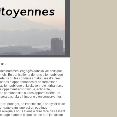
r dans leur ville pour le bien public. Les
rt de la Méditerranée à l’heure de la
fessionnelle, développement économique et
’échelle métropolitaine et méditerranéenne. La
 l’épreuve du temps ne fasse à jamais
 de la rendre accessible à ceux qui se
se de données est une initiative de la
te, ou simple citoyen, des documents publics
ui se prêtent ou se prêteront à l'exercice de
 public. PHILIPPE SAN MARCO Vice-Président
rd’hui Député des Bouches du Rhône de 1981
 général de la Ville de Marseille de 1978 à
ne.
 des hommes, engagés dans la vie politique,
onnels. En particulier la dénonciation publique
ertains ou les conduites mafieuses d’autres
rsonnes d’appartenances et de formations
ction publique et la citoyenneté : urbanisme,
veloppement économique, solidarité,
es personnalités ou des apports extérieurs.
era pas. Mais il importe d'en conserver les
, de partager, de transmettre, d'analyser et de
s'engage dans une action publique
éfis auxquels nous avons à faire face ne cessent
une page blanche et que l'on ne part jamais de