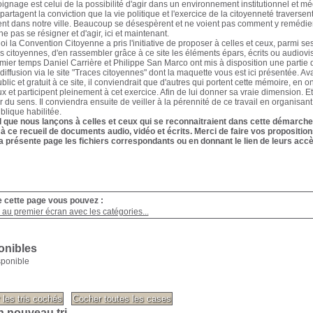
oignage est celui de la possibilité d'agir dans un environnement institutionnel et 
partagent la conviction que la vie politique et l'exercice de la citoyenneté traverse
nt dans notre ville. Beaucoup se désespèrent et ne voient pas comment y remédier. I
e pas se résigner et d'agir, ici et maintenant.
oi la Convention Citoyenne a pris l'initiative de proposer à celles et ceux, parmi s
es citoyennes, d'en rassembler grâce à ce site les éléments épars, écrits ou audiovisu
ier temps Daniel Carrière et Philippe San Marco ont mis à disposition une partie d
diffusion via le site "Traces citoyennes" dont la maquette vous est ici présentée. Av
blic et gratuit à ce site, il conviendrait que d'autres qui portent cette mémoire, en 
ux et participent pleinement à cet exercice. Afin de lui donner sa vraie dimension. E
 du sens. Il conviendra ensuite de veiller à la pérennité de ce travail en organisant
ublique habilitée.
l que nous lançons à celles et ceux qui se reconnaitraient dans cette démarche 
 à ce recueil de documents audio, vidéo et écrits. Merci de faire vos propositi
a présente page les fichiers correspondants ou en donnant le lien de leurs accè
e cette page vous pouvez :
au premier écran avec les catégories...
onibles
sponible
n nouveau tri