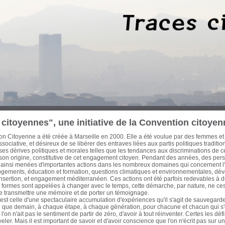
 trois dernières décennies, des Marseillaises et des Marseillais n’ont cessé d’œuvre
cette période les ont conduit à concentrer leurs efforts sur les enjeux d’une ville-po
on et d’une économie mondialisée. Habitat, urbanisme, transports, formation pro
tion et culture, ont ainsi fait l’objet de réflexions, de propositions et d’actions à l
litique de ces engagements a été diverse, de nature électorale ou pas. Avant que
eurs traces, il est apparu urgent d'en collecter la mémoire écrite et audiovisuelle et
ur notre passé récent pour ouvrir de nouvelles pistes à l'action citoyenne. Cette ba
itoyenne. Sont actuellement proposés au chercheur, historien, politologue, cinéas
es actions que j’ai pu mener avec celles d'autres acteurs qui m’ont accompagné et q
en commun d'un engagement résolument optimiste, intègre et tourné vers le bien
nauté Urbaine Marseille-Provence-Métropole - Elu de Marseille de 1983 à aujou
iller régional de la Région Provence-Alpes-Côte d’Azur de 1981 à 1986 Secrétaire
également, auteur, essayiste et enseignant
citoyennes", une initiative de la Convention citoyen
n Citoyenne a été créée à Marseille en 2000. Elle a été voulue par des femmes et
sociative, et désireux de se libérer des entraves liées aux partis politiques traditi
s dérives politiques et morales telles que les tendances aux discriminations de c
 son origine, constitutive de cet engagement citoyen. Pendant des années, des pe
 ainsi menées d'importantes actions dans les nombreux domaines qui concernent l'a
logements, éducation et formation, questions climatiques et environnementales, dé
insertion, et engagement méditerranéen. Ces actions ont été parfois redevables à d
formes sont appelées à changer avec le temps, cette démarche, par nature, ne cess
de transmettre une mémoire et de porter un témoignage.
st celle d'une spectaculaire accumulation d'expériences qu'il s'agit de sauvegarder
fin que demain, à chaque étape, à chaque génération, pour chacune et chacun qui 
'on n'ait pas le sentiment de partir de zéro, d'avoir à tout réinventer. Certes les d
eler. Mais il est important de savoir et d'avoir conscience que l'on n'écrit pas sur 