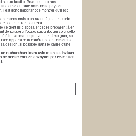
médiatique hostile. Beaucoup de nos
nt une crise durable dans notre pays et
l est donc important de montrer qu'il est
es membres mais bien au-delà, qui ont porté
els, quel qu'en soit l'état.
e ce dont ils disposaient et se préparent à en
ant de passer à l'étape suivante, qui sera celle
ont été les acteurs et peuvent en témoigner, se
t faire apparaitre la cohérence de l'ensemble,
 sa gestion, si possible dans le cadre d'une
en recherchant leurs avis et en les invitant
ons de documents en envoyant par l’e-mail de
s.