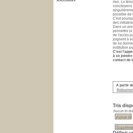
rien. Le tém
concitoyens 
singulièreme
possible de n
C'est pourqu
des initiativ
Dans un prem
permettre la 
de l'accès pu
joignent à e
de lui donner
institution p
C'est l'appe
à se joindre
contact de l
A partir d
Retourner 
Tris disp
Aucun tri di
Définir u